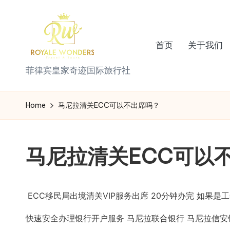
Skip
to
首页
关于我们
content
菲
菲律宾皇家奇迹国际旅行社
律
Home
马尼拉清关ECC可以不出席吗？
宾
皇
马尼拉清关ECC可以
家
奇
ECC移民局出境清关VIP服务出席 20分钟办完 如果
迹
快速安全办理银行开户服务 马尼拉联合银行 马尼拉信安