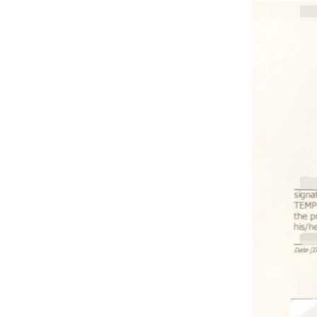
国
际
旅
行
社