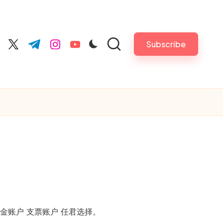
Subscribe
cebook.com
twitter.com
t.me
instagram.com
youtube.com
金账户 支票账户 任君选择。