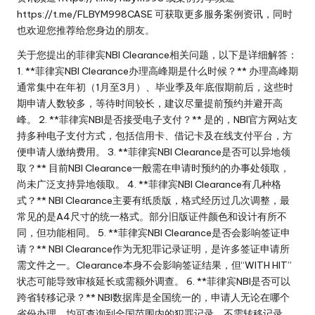
https://t.me/FLBYM998CASE 可获取更多服务案例资讯，同时
也欢迎您推荐给您身边的朋友。
关于您提出的菲律宾NBI Clearance相关问题，以下是详细解答：
1. **菲律宾NBI Clearance办理高峰期是什么时候？** 办理高峰期
通常集中在年初（1月至3月）、毕业季及年底假期前后，这些时
期申请人数较多，等待时间较长，建议尽量提前预约并避开高
峰。 2. **菲律宾NBI是否接受电子支付？** 是的，NBI官方网站支
持多种电子支付方式，包括信用卡、借记卡及在线支付平台，方
便申请人缴纳费用。 3. **菲律宾NBI Clearance是否可以异地领
取？** 目前NBI Clearance一般需在申请时预约的办事处领取，
尚未广泛支持异地领取。 4. **菲律宾NBI Clearance有几种格
式？** NBI Clearance主要有纸质版，格式经历过几次调整，最
常见的是A4尺寸的统一格式。部分旧版证件颜色和设计有所不
同，但功能相同。 5. **菲律宾NBI Clearance是否会影响签证申
请？** NBI Clearance作为无犯罪记录证明，是许多签证申请所
需文件之一。Clearance本身不会影响签证结果，但“WITH HIT”
状态可能导致审核延长或需额外调查。 6. **菲律宾NBI是否可以
跨省转移记录？** NBI数据库是全国统一的，申请人无论在哪个
省份办理，均可查询到全国范围内的犯罪记录，不需转移记录。