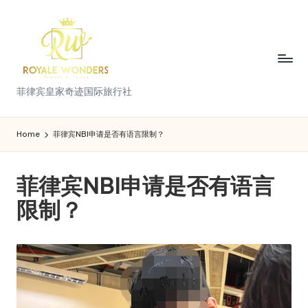
Skip
to
content
菲
菲律宾皇家奇迹国际旅行社
律
宾
Home
菲律宾NBI申请是否有语言限制？
皇
菲律宾NBI申请是否有语言
家
限制？
奇
迹
国
际