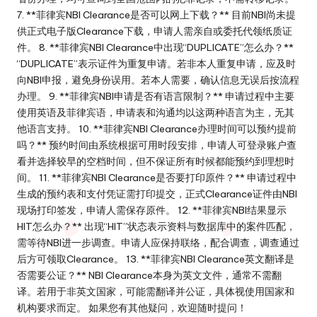
7. **菲律宾NBI Clearance是否可以网上下载？** 目前NBI尚未提
供正式电子版Clearance下载，申请人需亲自或委托代领纸质证
件。 8. **菲律宾NBI Clearance中出现“DUPLICATE”怎么办？**
“DUPLICATE”表示证件为重复申请。若非本人重复申请，应及时
向NBI申报，避免身份误用。若本人需要，确认信息无误后按流程
办理。 9. **菲律宾NBI申请是否有语言限制？** 申请过程中主要
使用英语及菲律宾语，申请表和沟通均以这两种语言为主，无其
他语言支持。 10. **菲律宾NBI Clearance办理时间可以预约提前
吗？** 预约时间由系统根据可用时段安排，申请人可登录账户查
看并选择较早的空档时间，但不保证所有时候都能预约到理想时
间。 11. **菲律宾NBI Clearance是否要打印原件？** 申请过程中
生成的预约表和支付凭证需打印提交，正式Clearance证件由NBI
现场打印签发，申请人需保存原件。 12. **菲律宾NBI结果显示
HIT怎么办？** 出现“HIT”状态表示资料与数据库中的案件匹配，
需等待NBI进一步调查。申请人应保持联络，配合调查，调查通过
后方可领取Clearance。 13. **菲律宾NBI Clearance英文翻译是
否需要公证？** NBI Clearance本身为英文文件，通常不需翻
译。若用于非英文国家，可能需翻译并公证，具体视使用国家和
机构要求而定。 如果您有其他疑问，欢迎随时提问！