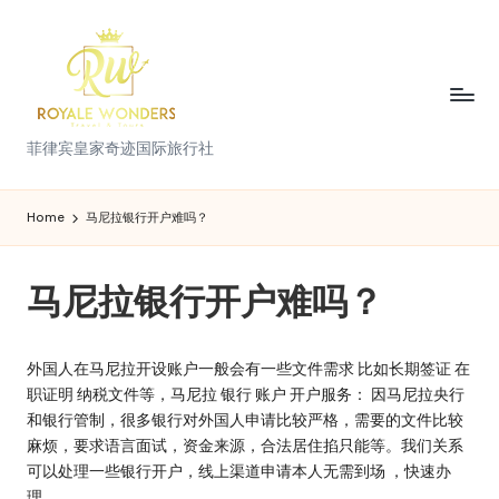
Skip
to
content
菲
菲律宾皇家奇迹国际旅行社
律
宾
Home
马尼拉银行开户难吗？
皇
马尼拉银行开户难吗？
家
奇
外国人在马尼拉开设账户一般会有一些文件需求 比如长期签证 在
迹
职证明 纳税文件等，马尼拉 银行 账户 开户服务： 因马尼拉央行
国
和银行管制，很多银行对外国人申请比较严格，需要的文件比较
麻烦，要求语言面试，资金来源，合法居住掐只能等。我们关系
际
可以处理一些银行开户，线上渠道申请本人无需到场 ，快速办
理。