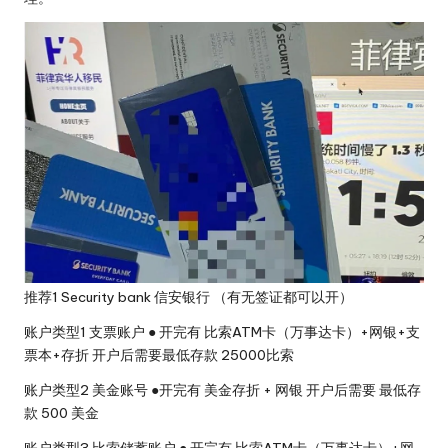
旅
行
社
推荐1 Security bank 信安银行 （有无签证都可以开）
账户类型1 支票账户 ● 开完有 比索ATM卡（万事达卡）+网银+支
票本+存折 开户后需要最低存款 25000比索
账户类型2 美金账号 ●开完有 美金存折 + 网银 开户后需要 最低存
款 500 美金
账户类型3 比索储蓄账户 ● 开完有 比索ATM卡（万事达卡）+网