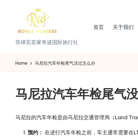
Skip
to
首页
关于我们
content
菲
菲律宾皇家奇迹国际旅行社
律
Home
马尼拉汽车年检尾气没过怎么办
宾
皇
马尼拉汽车年检尾气
家
奇
马尼拉的汽车年检是由马尼拉交通管理局（Land Tran
迹
预约：
在进行汽车年检之前，车主通常需要在L