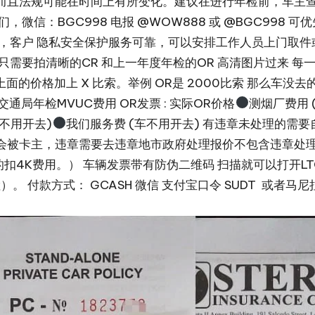
且法规可能在时间上有所变化。建议在进行年检前，车主查阅
微信：BGC998 电报 @WOW888 或 @BGC998
体公司，客户 隐私安全保护服务可靠，可以安排工作人员上门
需要拍清晰的CR 和上一年度年检的OR 高清图片过来 每
面的价格加上 X 比索。举例 OR是 2000比索 那么车没去
O交通局年检MVUC费用 OR发票 : 实际OR价格
测烟厂费用 
车不用开去)
我们服务费 (车不用开去) 有违章未处理的需
会被卡主，违章需要去违章地市政府处理报价不包含违章处理
扣4K费用。） 车辆发票带有防伪二维码 扫描就可以打开LTO
 付款方式： GCASH 微信 支付宝口令 SUDT 或者