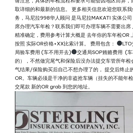
请注意，具体的年检流程和要求可能会因地区而异，而
取详细的和最新的信息。 更多相关信息欢迎您联系我们，
务，马尼拉998华人顾问 是马尼拉MAKATI 实
席办理汽车年检？联系我们即可办理车辆不需要出席 只
精准确定，费用参考计算大概是 去年你的车年检OR 上
按照 实际OR价格+XX比索计算。 费用包含：
LT
局验车费用 (车不用开去)
交通局SOP贿赂费用 (
的），不然做完尾气和保险后没办法提交车管所年检
气结果/保险购买后自己不想办理了的， 提交后终止的
OR。车辆必须是干净的非盗抢车辆（挂失的不能年检）。
交尾款 新的OR grab 到您的地址。