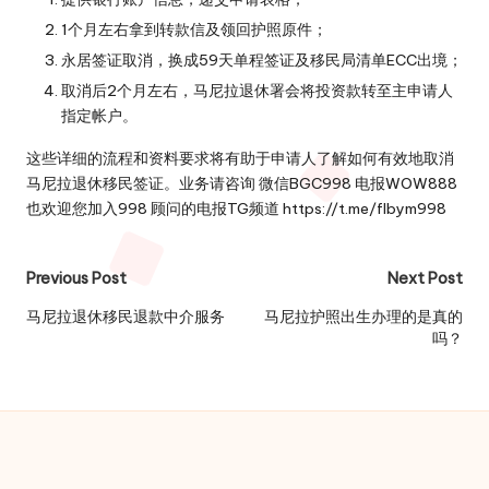
1个月左右拿到转款信及领回护照原件；
永居签证取消，换成59天单程签证及移民局清单ECC出境；
取消后2个月左右，马尼拉退休署会将投资款转至主申请人
指定帐户。
这些详细的流程和资料要求将有助于申请人了解如何有效地取消
马尼拉退休移民签证。业务请咨询 微信BGC998 电报WOW888
也欢迎您加入998 顾问的电报TG频道 https://t.me/flbym998
Post
Previous Post
Next Post
navigation
马尼拉退休移民退款中介服务
马尼拉护照出生办理的是真的
吗？