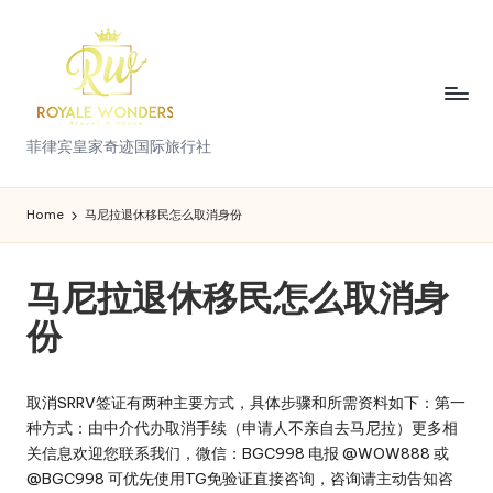
Skip
to
content
菲
菲律宾皇家奇迹国际旅行社
律
宾
Home
马尼拉退休移民怎么取消身份
皇
马尼拉退休移民怎么取消身
家
份
奇
迹
取消SRRV签证有两种主要方式，具体步骤和所需资料如下：第一
国
种方式：由中介代办取消手续（申请人不亲自去马尼拉）更多相
际
关信息欢迎您联系我们，微信：BGC998 电报 @WOW888 或
@BGC998 可优先使用TG免验证直接咨询，咨询请主动告知咨