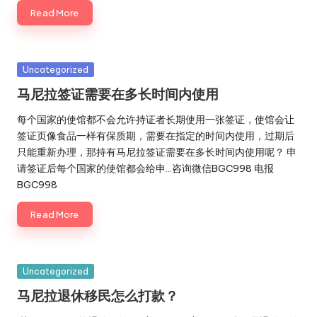
Read More
Posted
Uncategorized
in
马尼拉签证需要在多长时间内使用
每个国家的使馆都不会允许持证者长期使用一张签证，使馆会让
签证页像食品一样有保质期，需要在指定的时间内使用，过期后
只能重新办理，那持有马尼拉签证需要在多长时间内使用呢？ 申
请签证后每个国家的使馆都会给申…咨询微信BGC998 电报
BGC998
Read More
Posted
Uncategorized
in
马尼拉退休移民怎么打款？