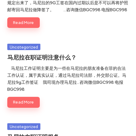
规定出来了，马尼拉的9G工签在国内过期以后是不可以再将护照
邮寄回马尼拉做降签了。 …咨询微信BGC998 电报BGC998
Read More
Posted
Uncategorized
in
马尼拉在职证明注意什么？
马尼拉工作证明主要是为一些在马尼拉的朋友准备在菲的合法
工作认证，属于真实认证，通过马尼拉司法部，外交部公证。马
尼拉9g工作签证 我司现办理马尼拉…咨询微信BGC998 电报
BGC998
Read More
Posted
Uncategorized
in