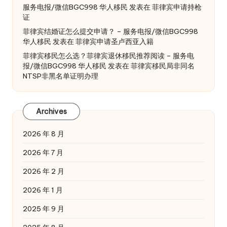
服务电报/微信BGC998 华人移民
发表在
菲律宾申请持枪
证
菲律宾结婚证怎么提交申请？ – 服务电报/微信BGC998
华人移民
发表在
菲律宾申请圣卢西亚入籍
菲律宾移民怎么选？菲律宾退休移民推荐阅读 – 服务电
报/微信BGC998 华人移民
发表在
菲律宾移民局非同名
NTSP非黑名单证明办理
Archives
2026 年 8 月
2026 年 7 月
2026 年 2 月
2026 年 1 月
2025 年 9 月