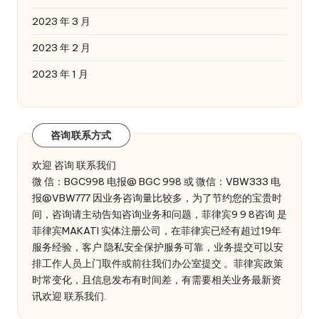
2023 年 3 月
2023 年 2 月
2023 年 1 月
咨询联系方式
欢迎 咨询 联系我们
微 信：BGC998 电报@ BGC 998 或 微信：VBW333 电
报@VBW777 因业务咨询量比较多，为了节约您的宝贵时
间，咨询请主动告知咨询业务和问题，菲律宾9 9 8咨询 是
菲律宾MAKATI 实体注册公司，在菲律宾已经有超过19年
服务经验，客户 隐私安全保护服务可靠，业务提交可以安
排工作人员上门取件或前往我们办公室提交 。菲律宾政策
时常变化，且信息发布有时间差，有需要相关业务最新资
讯欢迎 联系我们.