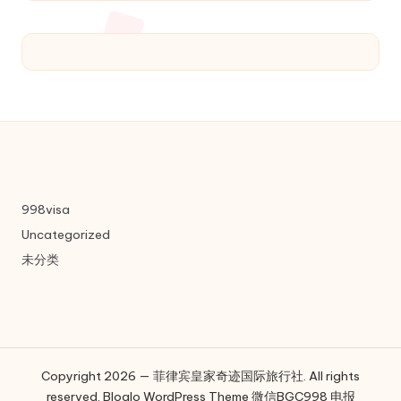
998visa
Uncategorized
未分类
Copyright 2026 — 菲律宾皇家奇迹国际旅行社. All rights
reserved.
Bloglo WordPress Theme
微信BGC998 电报