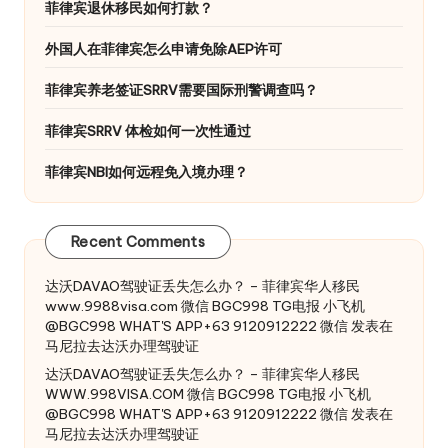
菲律宾退休移民如何打款？
外国人在菲律宾怎么申请免除AEP许可
菲律宾养老签证SRRV需要国际刑警调查吗？
菲律宾SRRV 体检如何一次性通过
菲律宾NBI如何远程免入境办理？
Recent Comments
达沃DAVAO驾驶证丢失怎么办？ – 菲律宾华人移民
www.9988visa.com 微信 BGC998 TG电报 小飞机
@BGC998 WHAT'S APP+63 9120912222 微信
发表在
马尼拉去达沃办理驾驶证
达沃DAVAO驾驶证丢失怎么办？ – 菲律宾华人移民
WWW.998VISA.COM 微信 BGC998 TG电报 小飞机
@BGC998 WHAT'S APP+63 9120912222 微信
发表在
马尼拉去达沃办理驾驶证