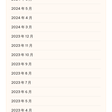
2024 年 5 月
2024 年 4 月
2024 年 3 月
2023 年 12 月
2023 年 11 月
2023 年 10 月
2023 年 9 月
2023 年 8 月
2023 年 7 月
2023 年 6 月
2023 年 5 月
2023 年 4 月