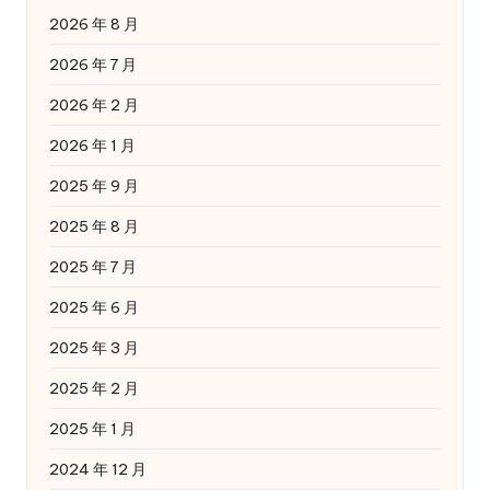
2026 年 8 月
2026 年 7 月
2026 年 2 月
2026 年 1 月
2025 年 9 月
2025 年 8 月
2025 年 7 月
2025 年 6 月
2025 年 3 月
2025 年 2 月
2025 年 1 月
2024 年 12 月