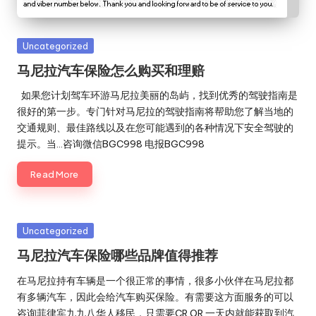
Posted
Uncategorized
in
马尼拉汽车保险怎么购买和理赔
如果您计划驾车环游马尼拉美丽的岛屿，找到优秀的驾驶指南是
很好的第一步。专门针对马尼拉的驾驶指南将帮助您了解当地的
交通规则、最佳路线以及在您可能遇到的各种情况下安全驾驶的
提示。当…咨询微信BGC998 电报BGC998
Read More
Posted
Uncategorized
in
马尼拉汽车保险哪些品牌值得推荐
在马尼拉持有车辆是一个很正常的事情，很多小伙伴在马尼拉都
有多辆汽车，因此会给汽车购买保险。有需要这方面服务的可以
咨询菲律宾九九八华人移民，只需要CR OR 一天内就能获取到汽