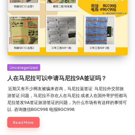
Posted
Uncategorized
in
人在马尼拉可以申请马尼拉9A签证吗？
近期又有不少网友被骗来咨询，马尼拉返签证 马尼拉外交部旅
游签证 问题，马尼拉不存在人在马尼拉 或者人在国外寄护照都马
尼拉签发9A签证旅游签证的问题，为什么市场有有这样的事情可
以…咨询微信BGC998 电报BGC998
Read More