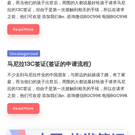
庭，而当他们的孩子出世后，周围的人都说最好给孩子请求马尼
拉的13C签证，但由于是第一次接触到相关的手续，所以在请求
之前，他们可欢迎 添加我们&n…咨询微信BGC998 电报BGC998
Read More
Posted
Uncategorized
in
马尼拉13C签证(签证的申请流程)
不少去到马尼拉作业的中国朋友，与那边的姑娘成了婚，有了家
庭，而当他们的孩子出世后，周围的人都说最好给孩子请求马尼
拉的13C签证，但由于是第一次接触到相关的手续，所以在请求
之前，他们可欢迎 添加我们&n…咨询微信BGC998 电报BGC998
Read More