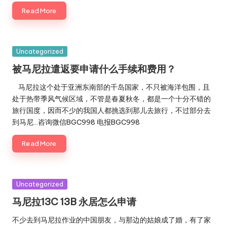
旅
Read More
行
社
Posted
Uncategorized
in
被马尼拉遣返要申请什么手续和费用？
马尼拉这个处于亚洲东南部的千岛国家，不只被海洋包围，且
处于热带季风气候区域，不管是春夏秋冬，都是一个十分不错的
旅行国度，因而不少的我国人都挑选到那儿去旅行，不过部分去
到马尼…咨询微信BGC998 电报BGC998
Read More
Posted
Uncategorized
in
马尼拉13C 13B 永居怎么申请
不少去到马尼拉作业的中国朋友，与那边的姑娘成了婚，有了家