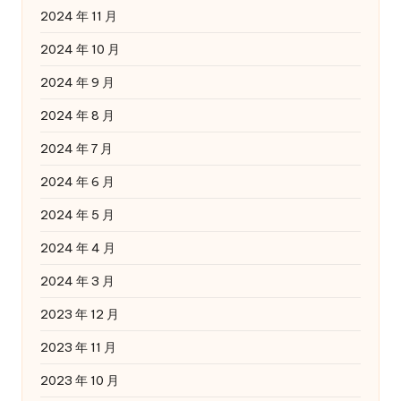
2024 年 11 月
2024 年 10 月
2024 年 9 月
2024 年 8 月
2024 年 7 月
2024 年 6 月
2024 年 5 月
2024 年 4 月
2024 年 3 月
2023 年 12 月
2023 年 11 月
2023 年 10 月