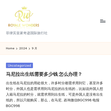
Skip
to
content
菲
菲律宾皇家奇迹国际旅行社
律
宾
Home
2024
9 月
皇
Posted
家
Uncategorized
in
马尼拉出生纸需要多少钱 怎么办理？
奇
出生纸在马尼拉的用处很大，许多时分都需求用到它，甚至许多
迹
时分，外国人也是需求用到马尼拉的出生纸的，比如说外国人想
国
入籍马尼拉的时分，就需求用到出生纸，可是外国人是没有出生
纸的，所以只能购买，那么，在马尼…咨询微信BGC998 电报
际
BGC998