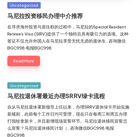
旅
Posted
Uncategorized
行
in
马尼拉投资移民办理中介推荐
社
在寻求海外投资与居住权的过程中，马尼拉的Special Resident
Retiree's Visa (SIRV)提供了一个独特且具有吸引力的选项。这种
签证不仅允许外国人在马尼拉享受无忧无虑的退休生…咨询微信
BGC998 电报BGC998
Read More
Posted
Uncategorized
in
马尼拉退休署最近办理SRRV绿卡流程
自从马尼拉退休署新领导上任以来，办理SRRV退休绿卡开始实施
新规则，此前每个工作日均可受理，现在只在每周三和周五办理
打指纹拿新卡，并且新增现场宣誓环节。马尼拉退休移民宣誓怎
么宣誓？马尼拉退休移民计划（…咨询微信BGC998 电报
BGC998