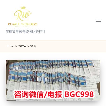
Skip
to
content
菲
菲律宾皇家奇迹国际旅行社
律
宾
Home
2024
10 月
皇
家
奇
迹
国
际