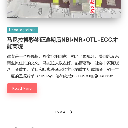
Posted
Uncategorized
in
马尼拉博彩签证逾期后NBI+MR+OTL+ECC才
能离境
律宾是一个多民族、多文化的国家，融合了西班牙、美国以及东
南亚原住民的文化。马尼拉人以友好、热情著称，社会中家庭观
念十分重要。节日和庆典是马尼拉文化的重要组成部分，如一年
一度的圣尼诺节（Sinulog …咨询微信BGC998 电报BGC998
Read More
文
1
2
3
4
NEXT
章
PAGE