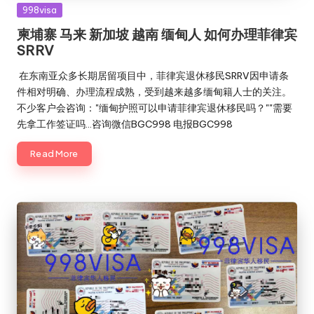
Posted
998visa
in
柬埔寨 马来 新加坡 越南 缅甸人 如何办理菲律宾
SRRV
在东南亚众多长期居留项目中，菲律宾退休移民SRRV因申请条
件相对明确、办理流程成熟，受到越来越多缅甸籍人士的关注。
不少客户会咨询："缅甸护照可以申请菲律宾退休移民吗？""需要
先拿工作签证吗…咨询微信BGC998 电报BGC998
Read More