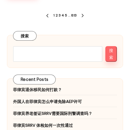
文
1
2
3
4
5
…
813
PREVIOUS
NEXT
章
PAGE
PAGE
分
搜索
页
搜
索
Recent Posts
菲律宾退休移民如何打款？
外国人在菲律宾怎么申请免除AEP许可
菲律宾养老签证SRRV需要国际刑警调查吗？
菲律宾SRRV 体检如何一次性通过