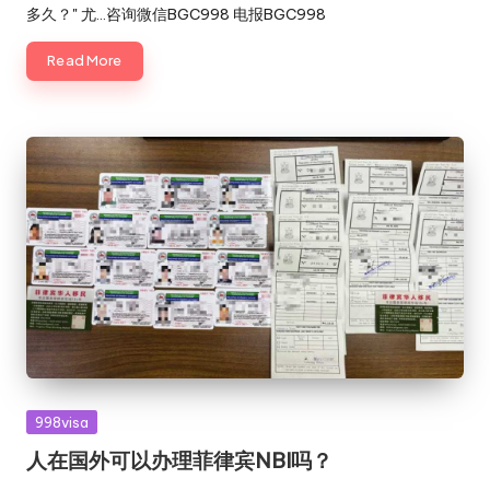
多久？" 尤…咨询微信BGC998 电报BGC998
Read More
Posted
998visa
in
人在国外可以办理菲律宾NBI吗？