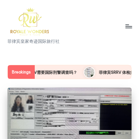
Skip
to
content
菲
菲律宾皇家奇迹国际旅行社
律
宾
皇
Breakings
际刑警调查吗？
菲律宾SRRV 体检如何一次性通过
菲律
家
奇
迹
国
际